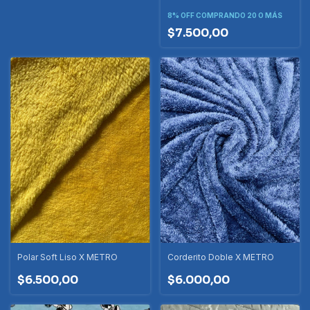
8% OFF
COMPRANDO 20 O MÁS
$7.500,00
Polar Soft Liso X METRO
Corderito Doble X METRO
$6.500,00
$6.000,00