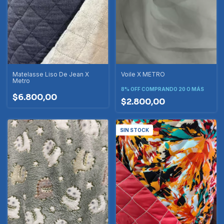
Voile X METRO
Matelasse Liso De Jean X
Metro
8% OFF
COMPRANDO 20 O MÁS
$6.800,00
$2.800,00
SIN STOCK