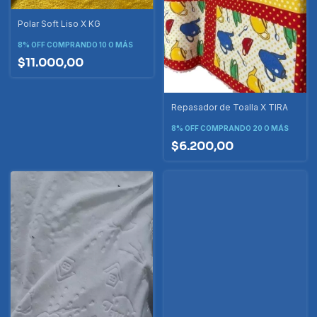
Polar Soft Liso X KG
8% OFF
COMPRANDO 10 O MÁS
$11.000,00
Repasador de Toalla X TIRA
8% OFF
COMPRANDO 20 O MÁS
$6.200,00