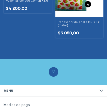
Vellón Siliconado Común X KG
$4.200,00
Repasador de Toalla X ROLLO
(metro)
$6.050,00
MENÚ
Medios de pago