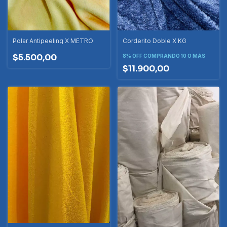
Polar Antipeeling X METRO
Corderito Doble X KG
$5.500,00
8% OFF
COMPRANDO 10 O MÁS
$11.900,00