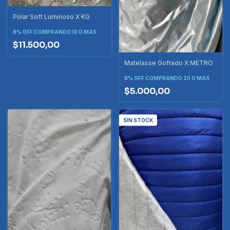
Polar Soft Luminoso X KG
8% OFF
COMPRANDO 10 O MÁS
$11.500,00
Matelasse Gofrado X METRO
8% OFF
COMPRANDO 20 O MÁS
$5.000,00
SIN STOCK