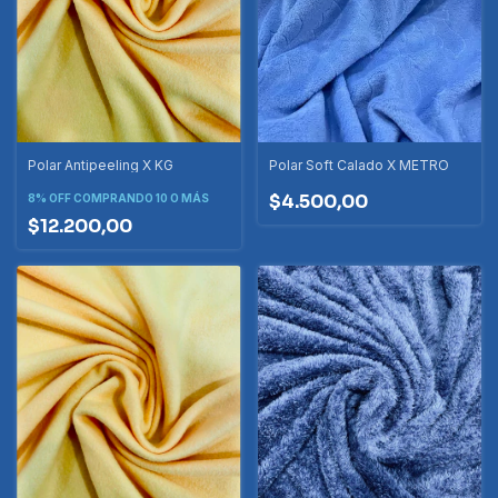
Polar Antipeeling X KG
Polar Soft Calado X METRO
$4.500,00
8% OFF
COMPRANDO 10 O MÁS
$12.200,00