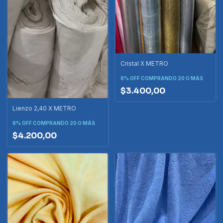
Cristal X METRO
8% OFF
COMPRANDO 20 O MÁS
$3.400,00
Lienzo 2,40 X METRO
8% OFF
COMPRANDO 20 O MÁS
$4.200,00