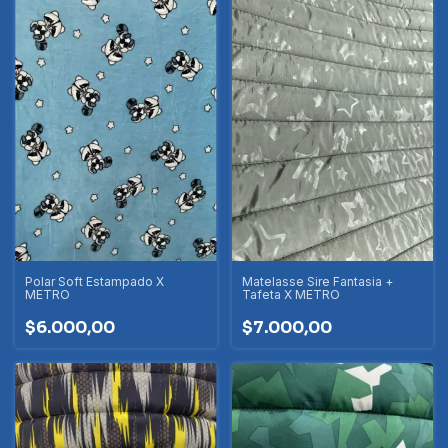
Polar Soft Estampado X
Matelasse Sire Fantasia +
METRO
Tafeta X METRO
$6.000,00
$7.000,00