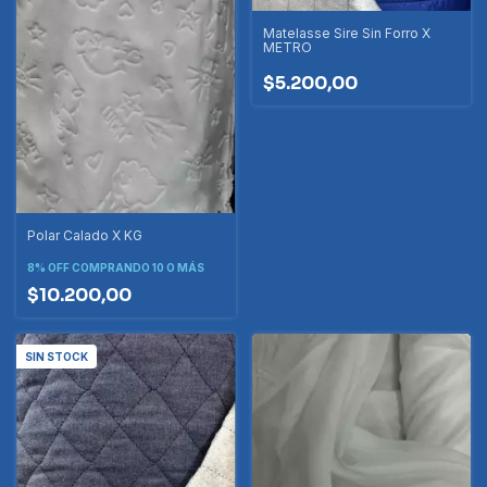
Matelasse Sire Sin Forro X
METRO
$5.200,00
Polar Calado X KG
8% OFF
COMPRANDO 10 O MÁS
$10.200,00
SIN STOCK