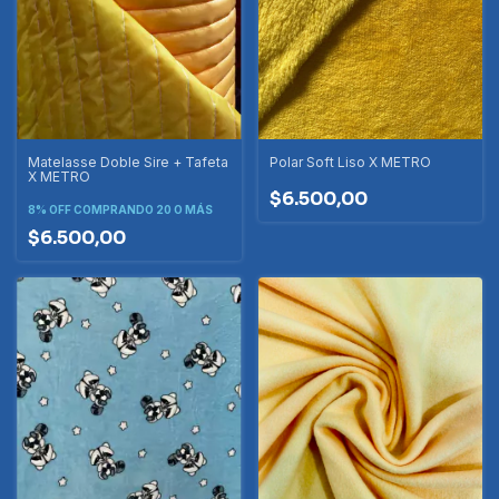
Matelasse Doble Sire + Tafeta
Polar Soft Liso X METRO
X METRO
$6.500,00
8% OFF
COMPRANDO 20 O MÁS
$6.500,00