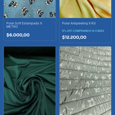
Polar Soft Estampado X
Polar Antipeeling X KG
METRO
8% OFF
COMPRANDO 10 O MÁS
$6.000,00
$12.200,00