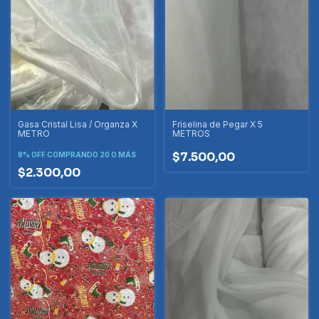
Gasa Cristal Lisa / Organza X
Friselina de Pegar X 5
METRO
METROS
$7.500,00
8% OFF
COMPRANDO 20 O MÁS
$2.300,00