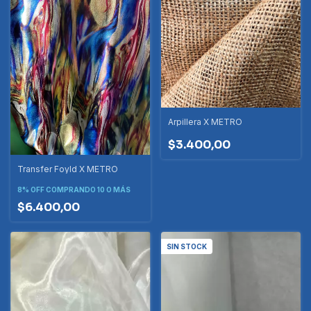
Arpillera X METRO
$3.400,00
Transfer Foyld X METRO
8% OFF
COMPRANDO 10 O MÁS
$6.400,00
SIN STOCK