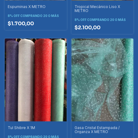
Espuminas X METRO
Tropical Mecánico Liso X
METRO
8% OFF
COMPRANDO 20 O MÁS
8% OFF
COMPRANDO 20 O MÁS
$1.700,00
$2.100,00
Tul Shibre X 1M
Gasa Cristal Estampada /
Organza X METRO
8% OFF
COMPRANDO 20 O MÁS