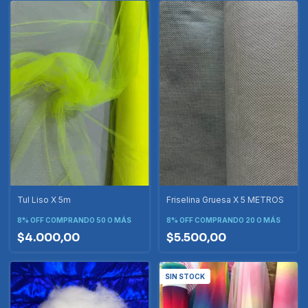
Tul Liso X 5m
Friselina Gruesa X 5 METROS
8% OFF
COMPRANDO 50 O MÁS
8% OFF
COMPRANDO 20 O MÁS
$4.000,00
$5.500,00
SIN STOCK