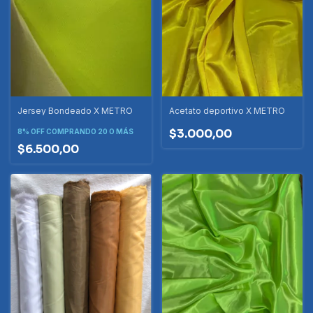
Jersey Bondeado X METRO
Acetato deportivo X METRO
$3.000,00
8% OFF
COMPRANDO 20 O MÁS
$6.500,00