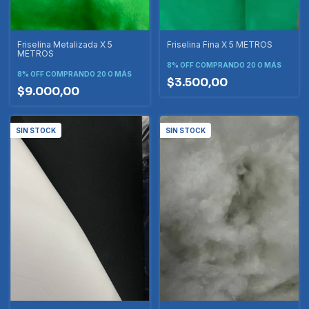
Friselina Metalizada X 5
Friselina Fina X 5 METROS
METROS
8% OFF
COMPRANDO 20 O MÁS
8% OFF
COMPRANDO 20 O MÁS
$3.500,00
$9.000,00
SIN STOCK
SIN STOCK