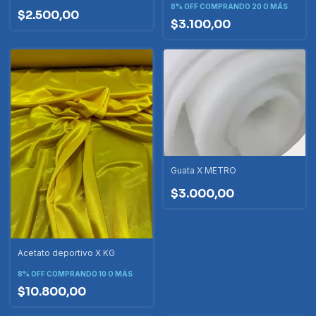
8% OFF
COMPRANDO 20 O MÁS
$2.500,00
$3.100,00
Guata X METRO
$3.000,00
Acetato deportivo X KG
8% OFF
COMPRANDO 10 O MÁS
$10.800,00