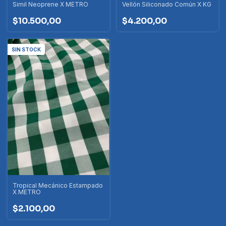
Simil Neoprene X METRO
Vellón Siliconado Común X KG
$10.500,00
$4.200,00
SIN STOCK
Tropical Mecánico Estampado
X METRO
$2.100,00