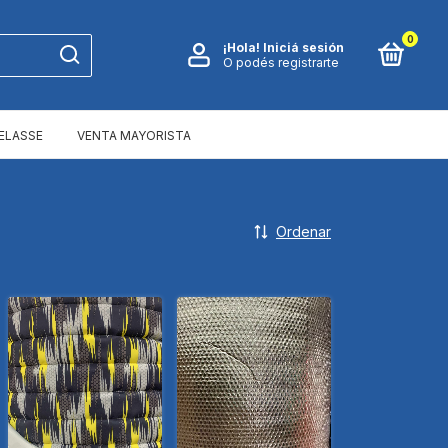
0
¡Hola!
Iniciá sesión
O podés registrarte
ELASSE
VENTA MAYORISTA
Ordenar