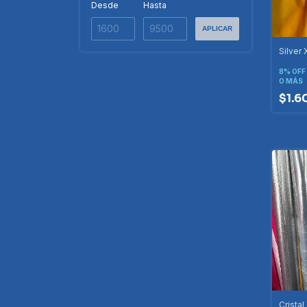
Desde
Hasta
APLICAR
Silver
8% OFF
O MÁS
$1.6
Crista