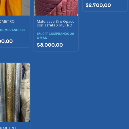
$2.700,00
 X METRO
Matelasse Sire Opaco
con Tafeta X METRO
COMPRANDO 20
8% OFF
COMPRANDO 20
O MÁS
00,00
$8.000,00
l X METRO