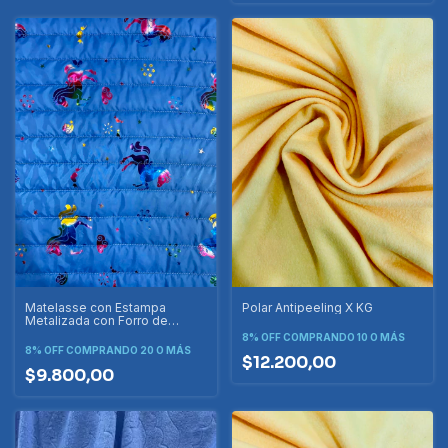
Matelasse con Estampa
Polar Antipeeling X KG
Metalizada con Forro de
Tafeta X METRO
8% OFF
COMPRANDO 10 O MÁS
8% OFF
COMPRANDO 20 O MÁS
$12.200,00
$9.800,00