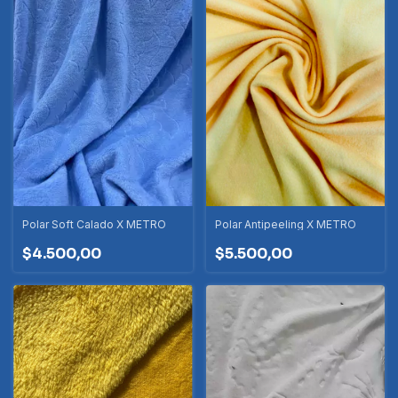
Polar Soft Calado X METRO
Polar Antipeeling X METRO
$4.500,00
$5.500,00