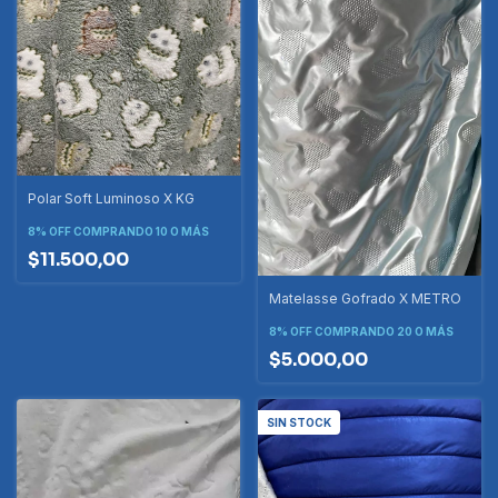
Polar Soft Luminoso X KG
8% OFF
COMPRANDO 10 O MÁS
$11.500,00
Matelasse Gofrado X METRO
8% OFF
COMPRANDO 20 O MÁS
$5.000,00
SIN STOCK