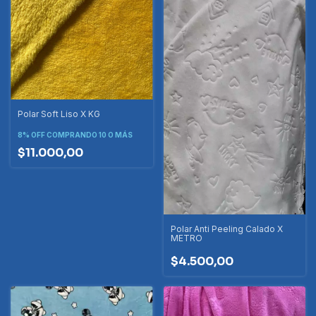
Polar Soft Liso X KG
8% OFF
COMPRANDO 10 O MÁS
$11.000,00
Polar Anti Peeling Calado X
METRO
$4.500,00