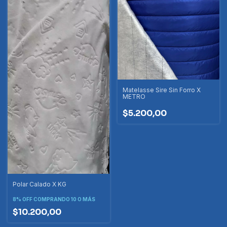
Matelasse Sire Sin Forro X
METRO
$5.200,00
Polar Calado X KG
8% OFF
COMPRANDO 10 O MÁS
$10.200,00