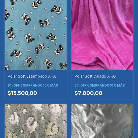
Polar Soft Estampado X KG
Polar Soft Calado X KG
8% OFF
COMPRANDO 10 O MÁS
8% OFF
COMPRANDO 10 O MÁS
$13.500,00
$7.000,00