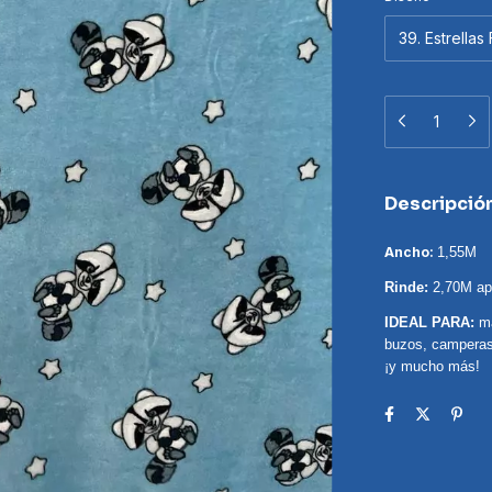
Descripció
Ancho:
1,55M
Rinde:
2,70M ap
IDEAL PARA:
ma
buzos, camperas,
¡y mucho más!