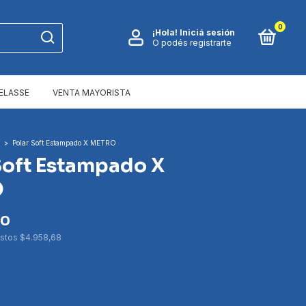
0
¡Hola!
Iniciá sesión
O podés registrarte
ELASSE
VENTA MAYORISTA
>
Polar Soft Estampado X METRO
Soft Estampado X
O
00
estos
$4.958,68