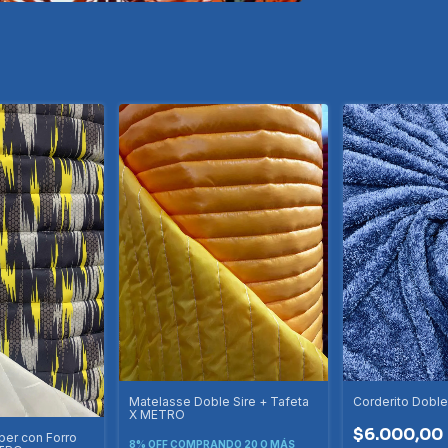
Matelasse Doble Sire + Tafeta
Corderito Dobl
X METRO
$6.000,00
er con Forro
8% OFF
COMPRANDO 20 O MÁS