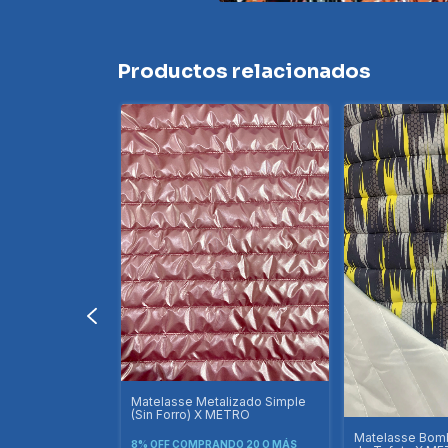
Productos relacionados
TRO
Matelasse Metalizado Simple
(Sin Forro) X METRO
DO 20 O MÁS
Matelasse Bomb
8% OFF
COMPRANDO 20 O MÁS