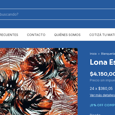
FRECUENTES
CONTACTO
QUIÉNES SOMOS
COTIZÁ TU MAT
Inicio
>
Blanquería
Lona 
$4.150,0
Precio sin impu
24
x
$380,05
Ver más detalles
¡8% OFF COMP