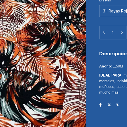
Diseño
Descripció
Ancho:
1,50M
IDEAL PARA:
mo
manteles, indivi
muñecos, baberos
mucho más!