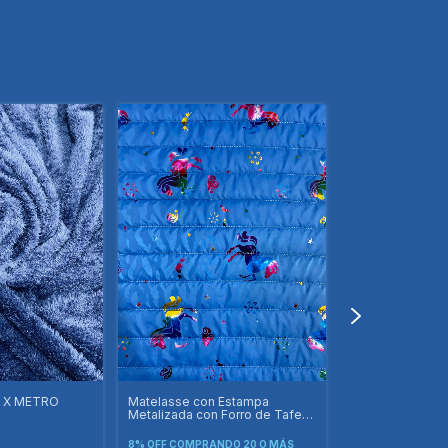
e X METRO
Matelasse con Estampa
Matelasse Meta
Metalizada con Forro de Tafeta
Forro X METRO
X METRO
8% OFF
COMPRANDO 20 O MÁS