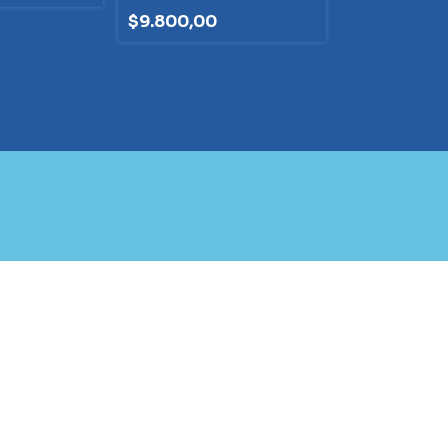
8% OFF
COMPRAND
$9.800,00
$8.500,00