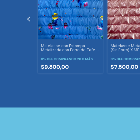
lizado con
Matelasse con Estampa
Matelasse Meta
Metalizada con Forro de Tafeta
(Sin Forro) X 
X METRO
DO 20 O MÁS
8% OFF
COMPRANDO 20 O MÁS
8% OFF
COMPRAN
$9.800,00
$7.500,00