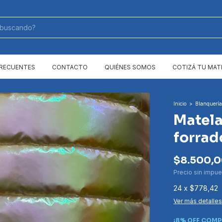
FRECUENTES
CONTACTO
QUIÉNES SOMOS
COTIZÁ TU MAT
Inicio
>
Blanquería
Matela
forra
$8.500,
Precio sin impu
24
x
$778,42
Ver más detalles
¡8% OFF COMP