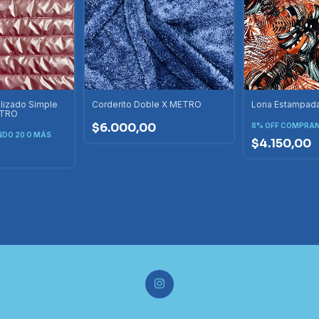
lizado Simple
Corderito Doble X METRO
Lona Estampad
METRO
$6.000,00
8% OFF
COMPRAND
DO 20 O MÁS
$4.150,00