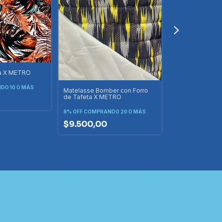
a X METRO
O 10 O MÁS
Matelasse Bomber con Forro
de Tafeta X METRO
8% OFF
COMPRANDO 20 O MÁS
$9.500,00
Matelasse Gofr
8% OFF
COMPRAND
$5.000,00