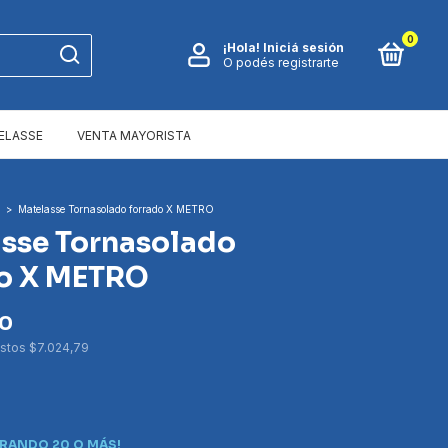
0
¡Hola!
Iniciá sesión
O podés registrarte
ELASSE
VENTA MAYORISTA
>
Matelasse Tornasolado forrado X METRO
sse Tornasolado
do X METRO
00
estos
$7.024,79
RANDO 20 O MÁS!