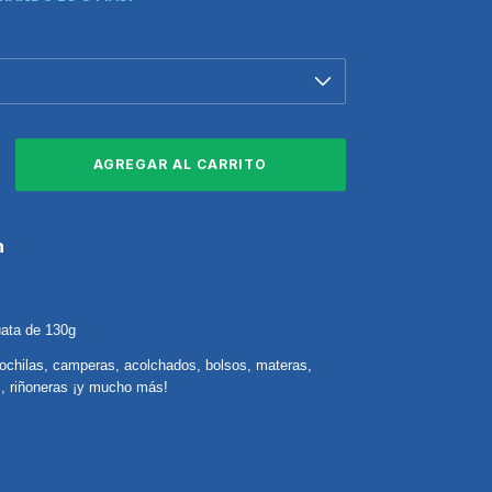
n
ata de 130g
ochilas, camperas, acolchados, bolsos, materas,
, riñoneras ¡y mucho más!