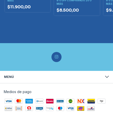
8% OFF
COMPRANDO 20 O
8% O
MÁS
MÁS
MÁS
$11.900,00
$8.500,00
$9
MENÚ
Medios de pago