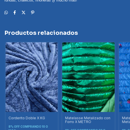
fundas, chalecos, riñoneras ¡y mucho más!
Productos relacionados
Corderito Doble X KG
Matelasse Metalizado con
Mate
Forro X METRO
Meta
Taf
8% OFF
COMPRANDO 10 O