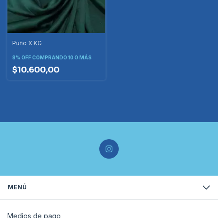
Puño X KG
8% OFF
COMPRANDO 10 O MÁS
$10.600,00
MENÚ
Medios de pago