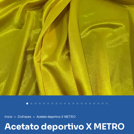
Inicio
>
Disfraces
>
Acetato deportivo X METRO
Acetato deportivo X METRO