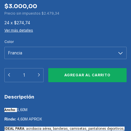
$3.000,00
Precio sin impuestos
$2.479,34
24
x
$274,74
Ver más detalles
Color
Descripción
1,60M
Ancho:
Rinde:
4,60M APROX
IDEAL PARA:
acrobacia aérea, banderas, camisetas, pantalones deportivos,