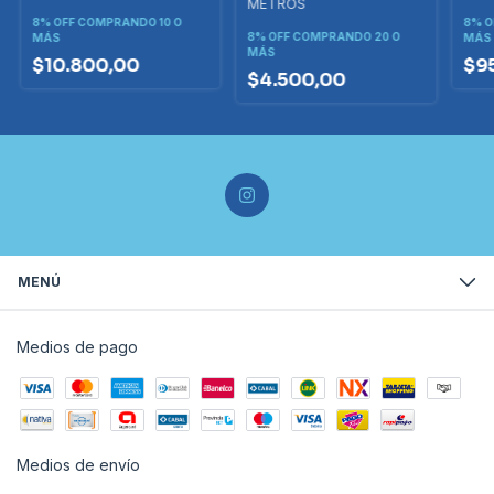
METROS
8% OFF
COMPRANDO 10 O
8% O
8% OFF
COMPRANDO 20 O
MÁS
MÁS
MÁS
$10.800,00
$9
$4.500,00
MENÚ
Medios de pago
Medios de envío