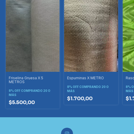
Friselina Gruesa X 5
Espuminas X METRO
Ras
METROS
8% OFF
COMPRANDO 20 O
8% O
8% OFF
COMPRANDO 20 O
MÁS
MÁS
MÁS
$1.700,00
$1
$5.500,00